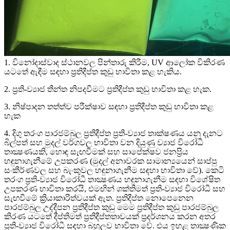
1. විනෝදාස්වාද ස්ථානවල පින්තාරු කිරීම, UV ආලෝක විකිරණ
යටතේ ඇඳීම සඳහා ප්‍රතිදීප්ත කුඩු භාවිතා කළ හැකිය.
2. ප්‍රති-ව්‍යාජ තීන්ත නිපදවීමට ප්‍රතිදීප්ත කුඩු භාවිතා කළ හැක.
3. නිෂ්පාදන තත්ත්ව පරීක්ෂාව සඳහා ප්‍රතිදීප්ත කුඩු භාවිතා කළ
හැක
4. දිගු තරංග පාරජම්බුල ප්‍රතිදීප්ත ප්‍රති-ව්‍යාජ තාක්ෂණය යනු දැනට
බිල්පත් සහ මුදල් වර්ගවල භාවිතා වන දියුණු ව්‍යාජ විරෝධී
තාක්‍ෂණයකි, හොඳ සැඟවීමක් සහ සාපේක්ෂව ජනප්‍රිය
හඳුනාගැනීමේ උපකරණ (මුදල් අනාවරක සාමාන්‍යයෙන් සාප්පු
සංකීර්ණවල සහ බැංකුවල හඳුනාගැනීම සඳහා භාවිතා වේ). කෙටි
තරංග ප්‍රති-ව්‍යාජ විරෝධී තාක්‍ෂණය හඳුනාගැනීම සඳහා විශේෂිත
උපකරණ භාවිතා කරයි, එමඟින් ශක්තිමත් ප්‍රති-ව්‍යාජ විරෝධී සහ
සැඟවීමේ ක්‍රියාකාරිත්වයක් ඇත. ප්‍රතිදීප්ත නොපෙනෙන
පාරජම්බුල උද්දීපන ප්‍රතිදීප්ත කුඩු මෙම ප්‍රතිදීප්ත කුඩු පාරජම්බුල
කිරණ යටතේ දීප්තිමත් ප්‍රතිදීප්තතාවයක් ප්‍රදර්ශනය කරන අතර
ප්‍රති-ව්‍යාජ විරෝධී සඳහා බහුලව භාවිතා වේ. එය ඉහළ තාක්‍ෂණික