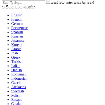
සෙවීමට enter ඔබන්න හෝ
වැසීමට ESC ඔබන්න.
English
French
German
Portuguese
Spanish
Russian
Japanese
Korean
Arabic
Irish
Greek
Turkish
Italian
Danish
Romanian
Indonesian
Czech
Afrikaans
Swedish
Polish
Basque
Catalan