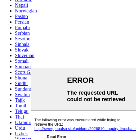
Nepali
Norwegian
Pashto
Persian
Punjabi
Serbian
Sesotho
Sinhala
Slovak
Slovenian
Somali
Samoan
Scots Gaelic
Shona
Sindhi
Sundanese
Swahili
Tajik
Tamil
Telugu
Thai
Ukrainian
Urdu
Uzbek