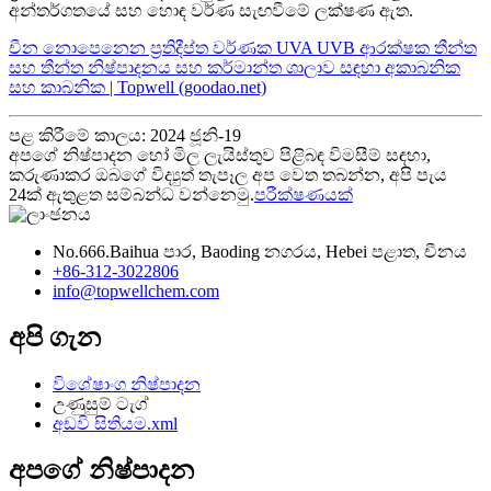
අන්තර්ගතයේ සහ හොඳ වර්ණ සැඟවීමේ ලක්ෂණ ඇත.
චීන නොපෙනෙන ප්‍රතිදීප්ත වර්ණක UVA UVB ආරක්ෂක තීන්ත
සහ තීන්ත නිෂ්පාදනය සහ කර්මාන්ත ශාලාව සඳහා අකාබනික
සහ කාබනික | Topwell (goodao.net)
පළ කිරීමේ කාලය: 2024 ජූනි-19
අපගේ නිෂ්පාදන හෝ මිල ලැයිස්තුව පිළිබඳ විමසීම් සඳහා,
කරුණාකර ඔබගේ විද්‍යුත් තැපෑල අප වෙත තබන්න, අපි පැය
24ක් ඇතුළත සම්බන්ධ වන්නෙමු.
පරීක්ෂණයක්
No.666.Baihua පාර, Baoding නගරය, Hebei පළාත, චීනය
+86-312-3022806
info@topwellchem.com
අපි ගැන
විශේෂාංග නිෂ්පාදන
උණුසුම් ටැග්
අඩවි සිතියම.xml
අපගේ නිෂ්පාදන