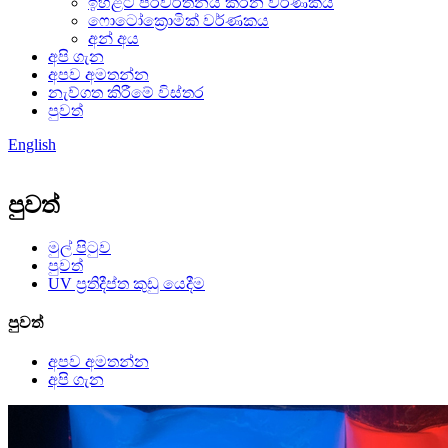
ඉහළට පරිවර්තනය කරන වර්ණකය
ෆොටෝක්‍රොමික් වර්ණකය
අන් අය
අපි ගැන
අපව අමතන්න
නැව්ගත කිරීමේ විස්තර
පුවත්
English
පුවත්
මුල් පිටුව
පුවත්
UV ප්‍රතිදීප්ත කුඩු යෙදීම
පුවත්
අපව අමතන්න
අපි ගැන