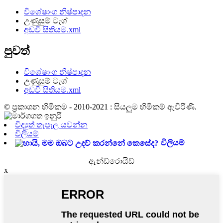
විශේෂාංග නිෂ්පාදන
උණුසුම් ටැග්
අඩවි සිතියම.xml
පුවත්
විශේෂාංග නිෂ්පාදන
උණුසුම් ටැග්
අඩවි සිතියම.xml
© ප්‍රකාශන හිමිකම - 2010-2021 : සියලුම හිමිකම් ඇවිරිණි.
විද්‍යුත් තැපෑල යවන්න
විලියම්
විලියම්
ඇන්ඩ්රොයිඩ්
x