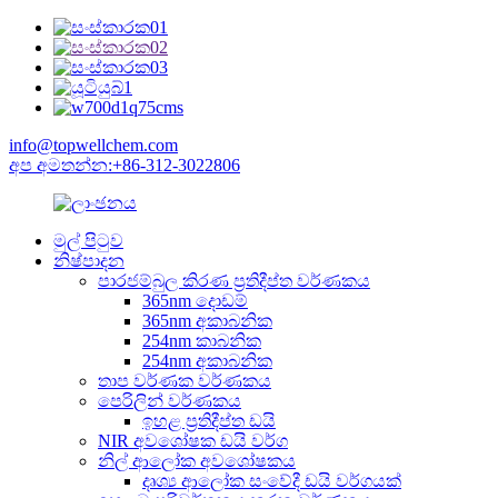
info@topwellchem.com
අප අමතන්න:+86-312-3022806
මුල් පිටුව
නිෂ්පාදන
පාරජම්බුල කිරණ ප්‍රතිදීප්ත වර්ණකය
365nm දොඩම්
365nm අකාබනික
254nm කාබනික
254nm අකාබනික
තාප වර්ණක වර්ණකය
පෙරිලින් වර්ණකය
ඉහළ ප්‍රතිදීප්ත ඩයි
NIR අවශෝෂක ඩයි වර්ග
නිල් ආලෝක අවශෝෂකය
දෘශ්‍ය ආලෝක සංවේදී ඩයි වර්ගයක්