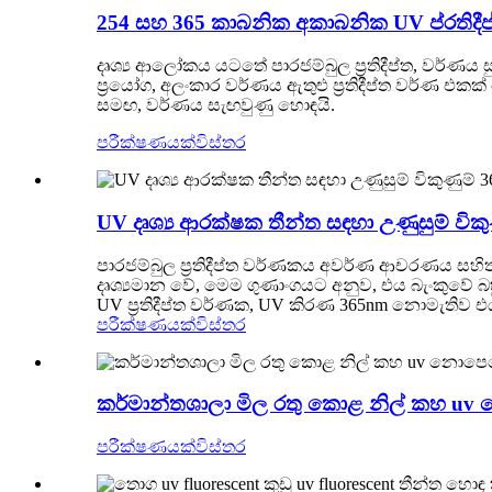
254 සහ 365 කාබනික අකාබනික UV ප්රතිදී
දෘශ්‍ය ආලෝකය යටතේ පාරජම්බුල ප්‍රතිදීප්ත, වර්ණය
ප්‍රයෝග, අලංකාර වර්ණය ඇතුළු ප්‍රතිදීප්ත වර්ණ
සමඟ, වර්ණය සැඟවුණු හොඳයි.
පරීක්ෂණයක්
විස්තර
UV දෘශ්‍ය ආරක්ෂක තීන්ත සඳහා උණුසුම් විකු
පාරජම්බුල ප්‍රතිදීප්ත වර්ණකය අවර්ණ ආචරණය සහ
දෘශ්‍යමාන වේ, මෙම ගුණාංගයට අනුව, එය බැංකුවේ
UV ප්‍රතිදීප්ත වර්ණක, UV කිරණ 365nm නොමැතිව එය
පරීක්ෂණයක්
විස්තර
කර්මාන්තශාලා මිල රතු කොළ නිල් කහ uv
පරීක්ෂණයක්
විස්තර