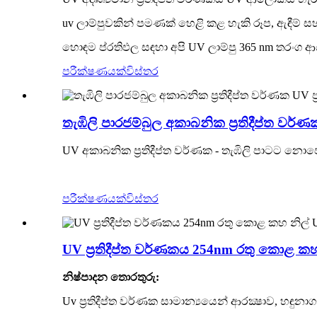
uv ලාම්පුවකින් පමණක් හෙළි කළ හැකි රූප, ඇඳීම් ස
හොඳම ප්රතිඵල සඳහා අපි UV ලාම්පු 365 nm තරංග ආය
පරීක්ෂණයක්
විස්තර
තැඹිලි පාරජම්බුල අකාබනික ප්‍රතිදීප්ත වර්ණක
UV අකාබනික ප්‍රතිදීප්ත වර්ණක - තැඹිලි පාටට න
පරීක්ෂණයක්
විස්තර
UV ප්‍රතිදීප්ත වර්ණකය 254nm රතු කොළ ක
නිෂ්පාදන තොරතුරු:
Uv ප්‍රතිදීප්ත වර්ණක සාමාන්‍යයෙන් ආරක්‍ෂාව, හඳු