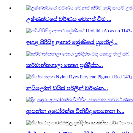
උෂ්ණත්වයේ වර්ණය වෙනස් වීම ...
ඉහළ පිරිසිදු ආහාර ශ්‍රේණියේ යූරෝල්...
කර්මාන්තශාලා තොග ප්‍රතිදීප්ත...
නයිලෝන් ඩයිස් පර්ලීන් වර්ණක...
ආසන්න අධෝරක්ත විනිවිද පෙනෙන b...