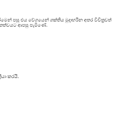
් පසු එය වේගයෙන් ශක්තිය මුදාහරින අතර විචිත්‍රවත්
න තත්වයට ආපසු පැමිණේ.
ියා කරයි.