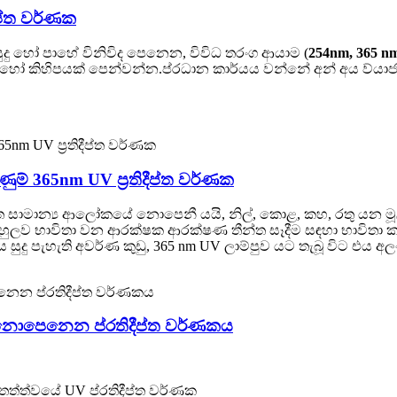
ප්ත වර්ණක
 සුදු හෝ පාහේ විනිවිද පෙනෙන, විවිධ තරංග ආයාම (
254nm, 365 n
 එකක් හෝ කිහිපයක් පෙන්වන්න.ප්රධාන කාර්යය වන්නේ අන් අය ව්
ණුම් 365nm UV ප්‍රතිදීප්ත වර්ණක
ිත සාමාන්‍ය ආලෝකයේ නොපෙනී යයි, නිල්, කොළ, කහ, රතු යන මූ
 බහුලව භාවිතා වන ආරක්ෂක ආරක්ෂණ තීන්ත සෑදීම සඳහා භාවිතා 
 සුදු පැහැති අවර්ණ කුඩු, 365 nm UV ලාම්පුව යට තැබූ විට එය 
 නොපෙනෙන ප්රතිදීප්ත වර්ණකය