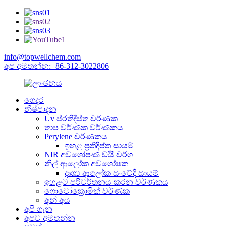
info@topwellchem.com
අප අමතන්න:+86-312-3022806
ගෙදර
නිෂ්පාදන
Uv ප්රතිදීප්ත වර්ණක
තාප වර්ණක වර්ණකය
Perylene වර්ණකය
ඉහළ ප්‍රතිදීප්ත සායම්
NIR අවශෝෂණ ඩයි වර්ග
නිල් ආලෝක අවශෝෂක
දෘශ්‍ය ආලෝක සංවේදී සායම්
ඉහළට පරිවර්තනය කරන වර්ණකය
ෆොටෝක්‍රොමික් වර්ණක
අන් අය
අපි ගැන
අපව අමතන්න