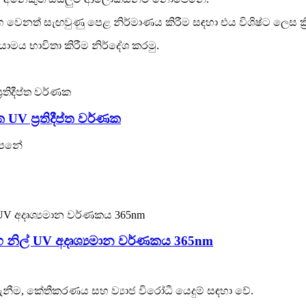
හ වෙනත් සැඟවුණු පෙළ නිර්මාණය කිරීම සඳහා එය විශිෂ්ට ලෙස ක්‍ර
ාමය භාවිතා කිරීම නිර්දේශ කරමු.
 UV ප්‍රතිදීප්ත වර්ණක
ොපෙනේ
හ නිල් UV අදෘශ්‍යමාන වර්ණකය 365nm
නාගැනීම, කේතීකරණය සහ ව්‍යාජ විරෝධී යෙදුම් සඳහා වේ.