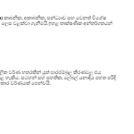
m
) කාබනික, අකාබනික, සන්ධ්‍යාව සහ වෙනත් විශේෂ
යාජ ලෙස වළක්වා ගැනීමයි.ඉහළ තාක්ෂණික අන්තර්ගතයන්
ලික වර්ණ හතරකින් යුත් පාරජම්බුල කිරණවල එය
කළ හැකිය. සටහන් සහ සහතික, ලේබල් යනාදිය පහත පරිදි
අලංකාර වර්ණයක් පෙන්වයි.