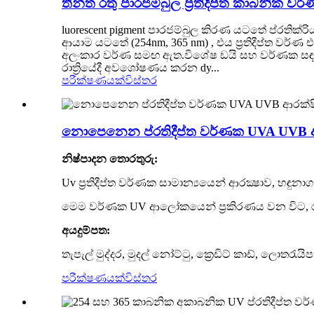
තීන්ත රතු පාරජම්බුල ප්‍රතිදීප්ත කාබනික වර
luorescent pigment පාරජම්බුල කිරණ යටතේ ප්රතික්
ආයාම යටතේ (254nm, 365 nm) , එය ප්‍රතිදීප්ත වර්
අලංකාර වර්ණ සමඟ ඇත.විශේෂ ඩයි සහ වර්ණක සඳහා ස
රාත්‍රියේදී අවශෝෂණය කරන dy...
පරීක්ෂණයක්
විස්තර
නොපෙනෙන ප්රතිදීප්ත වර්ණක UVA UVB ආ
නිෂ්පාදන තොරතුරු:
Uv ප්‍රතිදීප්ත වර්ණක සාමාන්‍යයෙන් ආරක්‍ෂාව, හඳු
මෙම වර්ණක UV ආලෝකයෙන් ප්‍රකිරණය වන විට, රතු, 
අයදුම්පත:
තැපැල් මුද්දර, මුදල් නෝට්ටු, ක්‍රෙඩිට් කාඩ්, ලොතරැයිප
පරීක්ෂණයක්
විස්තර