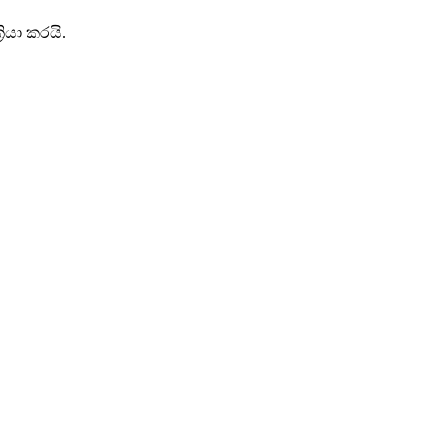
ියා කරයි.