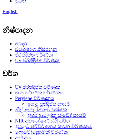
පුවත්
English
නිෂ්පාදන
ගෙදර
විශේෂාංග නිෂ්පාදන
ප්රතිදීප්ත වර්ණක
Uv ප්රතිදීප්ත වර්ණක
වර්ග
Uv ප්රතිදීප්ත වර්ණක
තාප වර්ණක වර්ණකය
Perylene වර්ණකය
ඉහළ ප්‍රතිදීප්ත සායම්
නිල් ආලෝක අවශෝෂක
දෘශ්‍ය ආලෝක සංවේදී සායම්
NIR අවශෝෂණ ඩයි වර්ග
ඉහළට පරිවර්තනය කරන වර්ණකය
ෆොටෝක්‍රොමික් වර්ණක
අන් අය