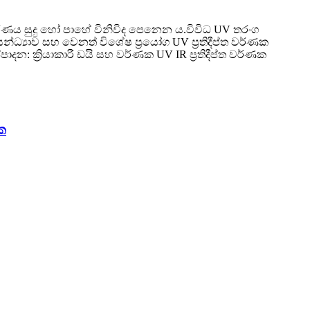
 වර්ණය සුදු හෝ පාහේ විනිවිද පෙනෙන ය.විවිධ UV තරංග
ධ්‍යාව සහ වෙනත් විශේෂ ප්‍රයෝග UV ප්‍රතිදීප්ත වර්ණක
ක්‍රියාකාරී ඩයි සහ වර්ණක UV IR ප්‍රතිදීප්ත වර්ණක
ක