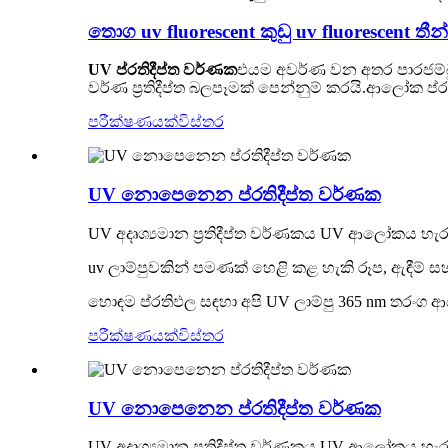
තොග uv fluorescent කුඩු uv fluorescent 
UV ප්රතිදීප්ත වර්ණක
එයම අවර්ණ වන අතර පාරජම්බු
වර්ණ ප්‍රතිදීප්ත බලපෑමක් පෙන්නුම් කරයි.ආලෝක
පරීක්ෂණයක්
විස්තර
UV නොපෙනෙන ප්රතිදීප්ත වර්ණක
UV අදෘශ්‍යමාන ප්‍රතිදීප්ත වර්ණකය UV ආලෝකය
uv ලාම්පුවකින් පමණක් හෙළි කළ හැකි රූප, ඇඳීම් ස
හොඳම ප්රතිඵල සඳහා අපි UV ලාම්පු 365 nm තරංග ආය
පරීක්ෂණයක්
විස්තර
UV නොපෙනෙන ප්රතිදීප්ත වර්ණක
UV අදෘශ්‍යමාන ප්‍රතිදීප්ත වර්ණකය UV ආලෝකය