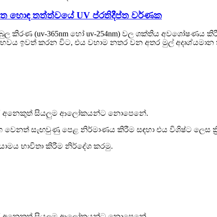
තීන්ත හොඳ තත්ත්වයේ UV ප්රතිදීප්ත වර්ණක
ල කිරණ (uv-365nm හෝ uv-254nm) වල ශක්තිය අවශෝෂණය කිරීමෙන
 ප්රභවය ඉවත් කරන විට, එය වහාම නතර වන අතර මුල් අදෘශ්යමා
 හැර අනෙකුත් සියලුම ආලෝකයන්ට නොපෙනේ.
හ වෙනත් සැඟවුණු පෙළ නිර්මාණය කිරීම සඳහා එය විශිෂ්ට ලෙස ක්‍ර
ාමය භාවිතා කිරීම නිර්දේශ කරමු.
 හැර අනෙකුත් සියලුම ආලෝකයන්ට නොපෙනේ.