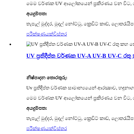
මෙම වර්ණක UV ආලෝකයෙන් ප්‍රකිරණය වන විට, රතු, 
අයදුම්පත:
තැපැල් මුද්දර, මුදල් නෝට්ටු, ක්‍රෙඩිට් කාඩ්, ලොතරැයිප
පරීක්ෂණයක්
විස්තර
UV ප්‍රතිදීප්ත වර්ණක UV-A UV-B UV-C රත
නිෂ්පාදන තොරතුරු:
Uv ප්‍රතිදීප්ත වර්ණක සාමාන්‍යයෙන් ආරක්‍ෂාව, හඳු
මෙම වර්ණක UV ආලෝකයෙන් ප්‍රකිරණය වන විට, රතු, 
අයදුම්පත:
තැපැල් මුද්දර, මුදල් නෝට්ටු, ක්‍රෙඩිට් කාඩ්, ලොතරැයිප
පරීක්ෂණයක්
විස්තර