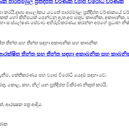
්ණක පාරජම්බුල ප්‍රතිදීප්ත වර්ණක ව්‍යාජ විරෝධී වර්ණක
රියා කරයි.දෘශ්‍ය ආලෝකය යටතේ පාරජම්බුල ප්‍රතිදීප්ත වර්ණකයේ
ණ එකක් හෝ කිහිපයක් පෙන්වනු ඇත.අප සතුව කාබනික, අකාබනික, සන්
ංස්ලේෂණ සේවාව අභිරුචිකරණය කරන්න අපගේ ප්‍රධාන නිෂ්පාදන: 
රක්ෂිත තීන්ත සහ තීන්ත සඳහා අකාබනික සහ කාබනි
නාගැනීම, කේතීකරණය සහ ව්‍යාජ විරෝධී යෙදුම් සඳහා වේ.
කොළ, කහ, නිල් යන ප්‍රතිදීප්ත විකිරණ නිකුත් කරයි.
ත්, ආරක්‍ෂක පත්‍ර ආදිය.