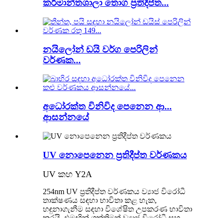
කර්මාන්තශාලා තොග ප්‍රතිදීප්ත...
නයිලෝන් ඩයි වර්ග පෙරිලින්
වර්ණක...
අධෝරක්ත විනිවිද පෙනෙන ආ...
ආසන්නයේ
UV නොපෙනෙන ප්‍රතිදීප්ත වර්ණකය
UV කහ Y2A
254nm UV ප්‍රතිදීප්ත වර්ණකය ව්‍යාජ විරෝධී
තාක්ෂණය සඳහා භාවිතා කළ හැක,
හඳුනාගැනීම සඳහා විශේෂිත උපකරණ භාවිතා
කරයි, එමඟින් ශක්තිමත් ව්‍යාජ විරෝධී සහ